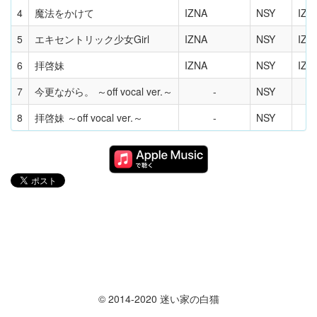
4
魔法をかけて
IZNA
NSY
IZN
5
エキセントリック少女Girl
IZNA
NSY
IZN
6
拝啓妹
IZNA
NSY
IZN
7
今更ながら。 ～off vocal ver.～
NSY
8
拝啓妹 ～off vocal ver.～
NSY
© 2014-2020 迷い家の白猫