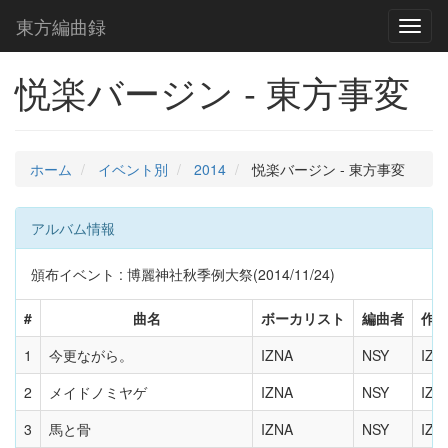
東方編曲録
Toggl
naviga
悦楽バージン - 東方事変
ホーム
イベント別
2014
悦楽バージン - 東方事変
アルバム情報
頒布イベント : 博麗神社秋季例大祭(2014/11/24)
#
曲名
ボーカリスト
編曲者
作
1
今更ながら。
IZNA
NSY
IZN
2
メイドノミヤゲ
IZNA
NSY
IZN
3
馬と骨
IZNA
NSY
IZN