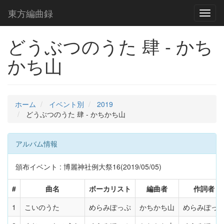
東方編曲録
Toggl
naviga
どうぶつのうた 肆 - かち
かち山
ホーム
イベント別
2019
どうぶつのうた 肆 - かちかち山
アルバム情報
頒布イベント : 博麗神社例大祭16(2019/05/05)
#
曲名
ボーカリスト
編曲者
作詞者
1
こいのうた
めらみぽっぷ
かちかち山
めらみぽっ