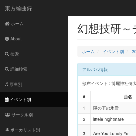
東方編曲録
幻想技研～
ホーム
About
ホーム
イベント別
2
検索
詳細検索
アルバム情報
頒布イベント : 博麗神社例大祭16
原曲別
#
曲名
イベント別
1
陽の下の氷雪
サークル別
2
littele nightmare
ボーカリスト別
3
Are You Lonely Yet