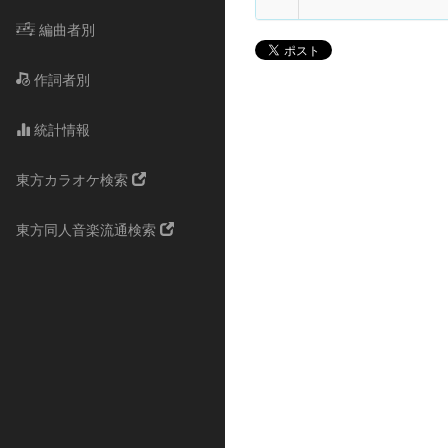
編曲者別
作詞者別
統計情報
東方カラオケ検索
東方同人音楽流通検索