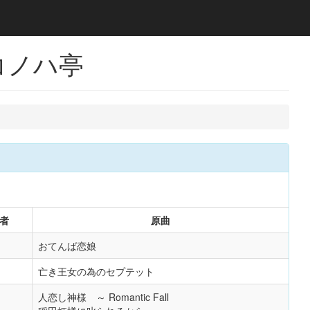
コノハ亭
者
原曲
おてんば恋娘
亡き王女の為のセプテット
人恋し神様 ～ Romantic Fall