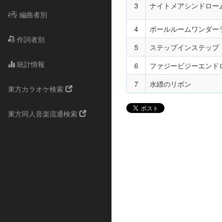
3
ナイトメアシンドロー
編曲者別
4
ボールルームワンダー
作詞者別
5
ステップインステップ
統計情報
6
ファジービジーエンド
7
水縹のリボン
東方カラオケ検索
東方同人音楽流通検索