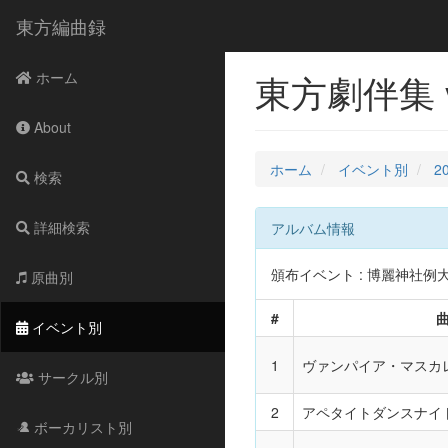
東方編曲録
東方劇伴集 
ホーム
About
ホーム
イベント別
2
検索
詳細検索
アルバム情報
頒布イベント : 博麗神社例大祭16
原曲別
#
イベント別
1
ヴァンパイア・マスカ
サークル別
2
アペタイトダンスナイ
ボーカリスト別