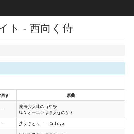
イト - 西向く侍
作詞者
原曲
魔法少女達の百年祭
U.N.オーエンは彼女なのか？
少女さとり ～ 3rd eye