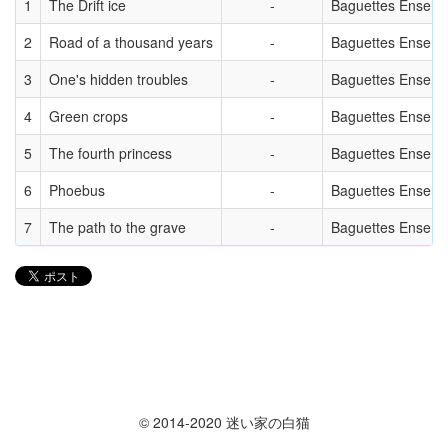
1
The Drift ice
Baguettes Ensemb
2
Road of a thousand years
Baguettes Ensemb
3
One's hidden troubles
Baguettes Ensemb
4
Green crops
Baguettes Ensemb
5
The fourth princess
Baguettes Ensemb
6
Phoebus
Baguettes Ensemb
7
The path to the grave
Baguettes Ensemb
© 2014-2020 迷い家の白猫