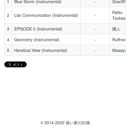
1
Blue Storm (Instrumental)
Srav3R
Katsu
2
Liar Communication (Instrumental)
Tsukasa
3
EPISODE 0 (Instrumental)
隣人
4
Geometry (Instrumental)
Ruffneck
5
Heretical View (Instrumental)
Masayosh
© 2014-2020 迷い家の白猫