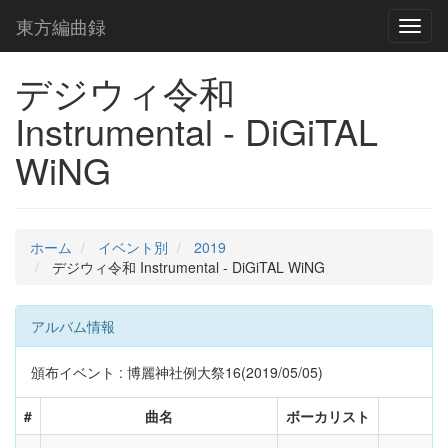
東方編曲録
Toggl
naviga
デジウィ令和
Instrumental - DiGiTAL
WiNG
ホーム
イベント別
2019
デジウィ令和 Instrumental - DiGiTAL WiNG
アルバム情報
頒布イベント : 博麗神社例大祭16(2019/05/05)
#
曲名
ボーカリスト