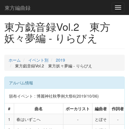
東方編曲録
Toggl
naviga
東方戯音録Vol.2 東方
妖々夢編 - りらびえ
ホーム
イベント別
2019
東方戯音録Vol.2 東方妖々夢編 - りらびえ
アルバム情報
頒布イベント : 博麗神社秋季例大祭6(2019/10/06)
#
曲名
ボーカリスト
編曲者
作詞者
1
春はいずこへ
とぼそ