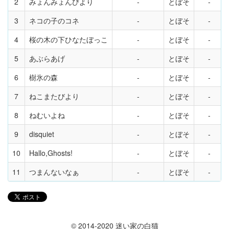
2
みょんみょんびより
とぼそ
3
ネコの子のコネ
とぼそ
4
桜の木の下ひなたぼっこ
とぼそ
5
あぶらあげ
とぼそ
6
樹氷の森
とぼそ
7
ねこまたびより
とぼそ
8
ねむいよね
とぼそ
9
disquiet
とぼそ
10
Hallo,Ghosts!
とぼそ
11
つまんないなぁ
とぼそ
© 2014-2020 迷い家の白猫