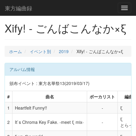
東方編曲録
Toggl
naviga
Xify! - ごんばこんなか×ξ
ホーム
イベント別
2019
Xify! - ごんばこんなか×ξ
アルバム情報
頒布イベント : 東方名華祭13(2019/03/17)
#
曲名
ボーカリスト
編曲
1
Heartfelt Funny!!
ξ
ξ
2
It`s Chroma Key Fake. -meet ξ mix-
とらっ