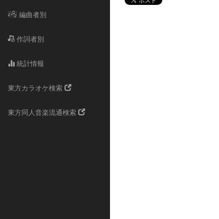
編曲者別
作詞者別
統計情報
東方カラオケ検索
東方同人音楽流通検索