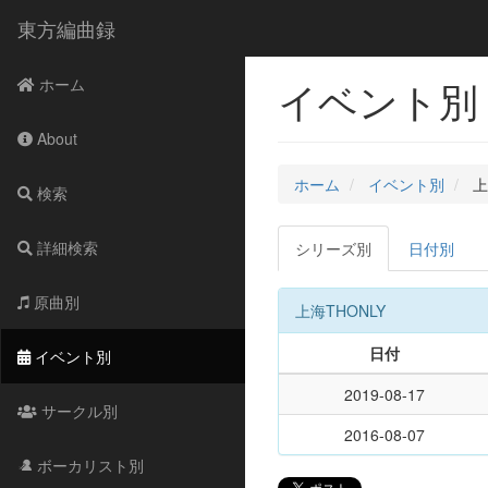
東方編曲録
イベント別 -
ホーム
About
ホーム
イベント別
上
検索
詳細検索
シリーズ別
日付別
原曲別
上海THONLY
日付
イベント別
2019-08-17
サークル別
2016-08-07
ボーカリスト別