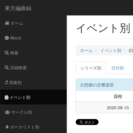
東方編曲録
イベント別 
ホーム
About
ホーム
イベント別
幻
検索
詳細検索
シリーズ別
日付別
原曲別
幻想郷の交響楽団
日付
イベント別
2020-08-10
サークル別
ボーカリスト別