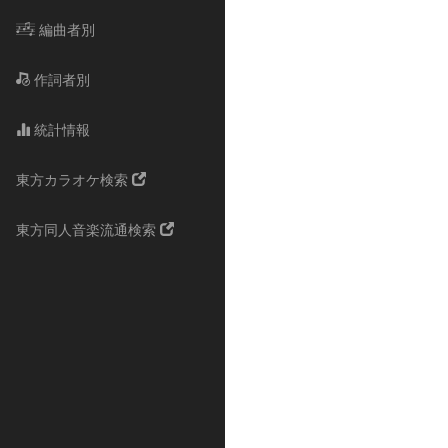
編曲者別
作詞者別
統計情報
東方カラオケ検索
東方同人音楽流通検索