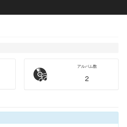
アルバム数
2