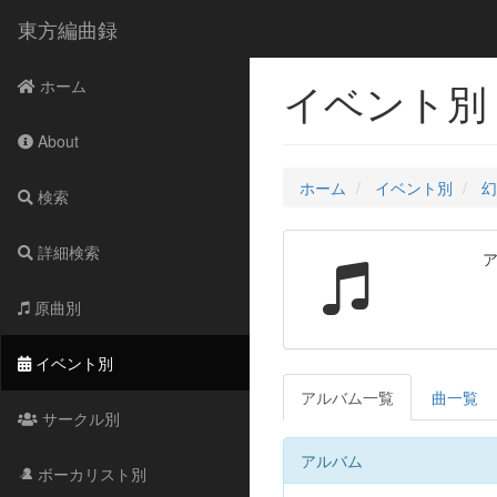
東方編曲録
イベント別 
ホーム
About
ホーム
イベント別
幻
検索
詳細検索
原曲別
イベント別
アルバム一覧
曲一覧
サークル別
アルバム
ボーカリスト別