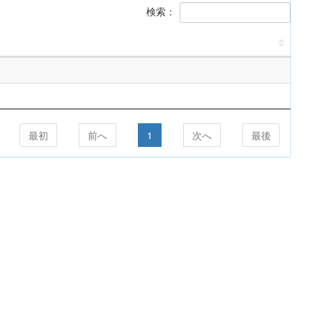
検索：
最初
前へ
1
次へ
最後