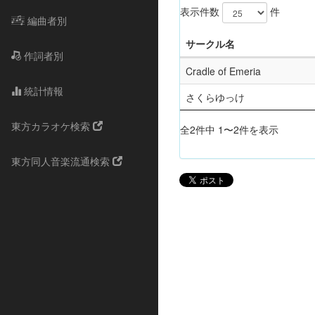
表示件数
件
編曲者別
サークル名
作詞者別
Cradle of Emeria
統計情報
さくらゆっけ
東方カラオケ検索
全2件中 1〜2件を表示
東方同人音楽流通検索