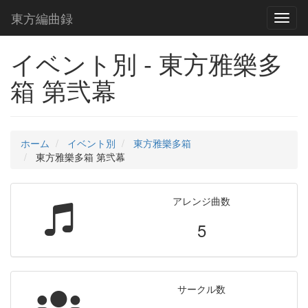
東方編曲録
Toggl
naviga
イベント別 - 東方雅樂多
箱 第弐幕
ホーム
イベント別
東方雅樂多箱
東方雅樂多箱 第弐幕
アレンジ曲数
5
サークル数