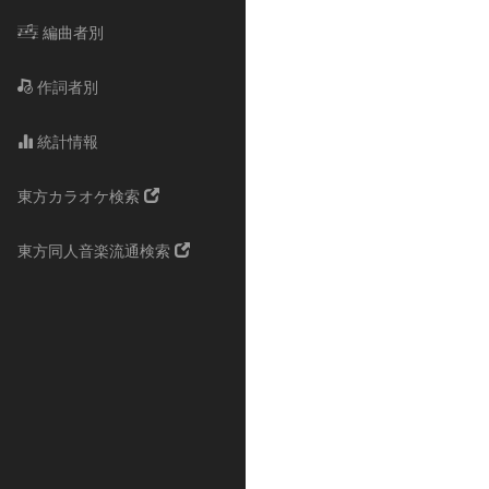
編曲者別
作詞者別
統計情報
東方カラオケ検索
東方同人音楽流通検索