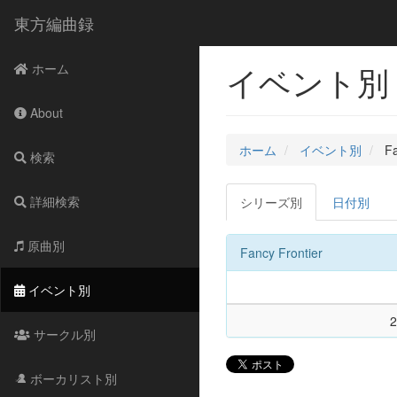
東方編曲録
イベント別 - F
ホーム
About
ホーム
イベント別
Fa
検索
詳細検索
シリーズ別
日付別
原曲別
Fancy Frontier
イベント別
2
サークル別
ボーカリスト別