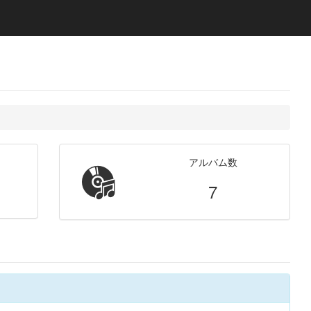
アルバム数
7