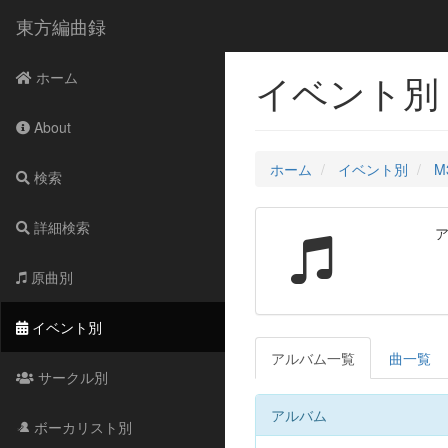
東方編曲録
イベント別 -
ホーム
About
ホーム
イベント別
M
検索
詳細検索
原曲別
イベント別
アルバム一覧
曲一覧
サークル別
アルバム
ボーカリスト別