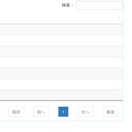
検索：
最初
前へ
1
次へ
最後