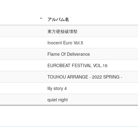
アルバム名
東方硬核破壊祭
Inocent Euro Vol.5
Flame Of Deliverance
EUROBEAT FESTIVAL VOL.16
TOUHOU ARRANGE - 2022 SPRING -
lily story 4
quiet night