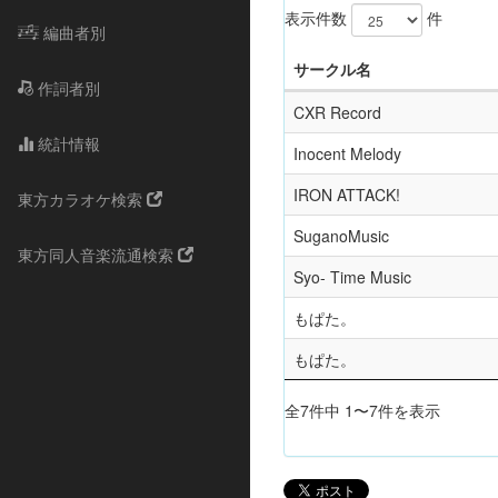
表示件数
件
編曲者別
サークル名
作詞者別
CXR Record
統計情報
Inocent Melody
IRON ATTACK!
東方カラオケ検索
SuganoMusic
東方同人音楽流通検索
Syo- Time Music
もぱた。
もぱた。
全7件中 1〜7件を表示