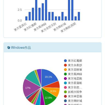
2.5
0.0
東方靈異伝
東方紅魔郷
東方風神録
東方非想天則
東方輝針城
東方剛欲異聞
Windows作品
東方紅魔郷
東方永夜抄
東方花映塚
東方風神録
19.1%
東方地霊殿
東方星蓮船
東方非想…
17%
8.5%
妖精大戦争
東方神霊廟
12.8%
東方輝針城