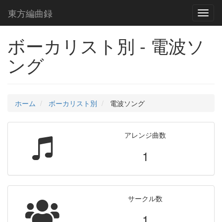
東方編曲録
Toggl
naviga
ボーカリスト別 - 電波ソ
ング
ホーム
ボーカリスト別
電波ソング
アレンジ曲数
1
サークル数
1