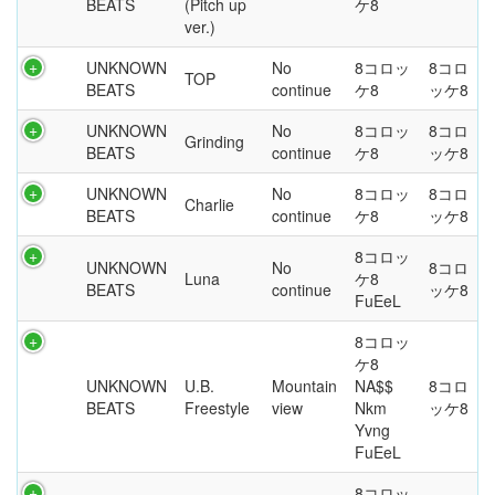
BEATS
(Pitch up
ケ8
ver.)
UNKNOWN
No
8コロッ
8コロ
TOP
BEATS
continue
ケ8
ッケ8
UNKNOWN
No
8コロッ
8コロ
Grinding
BEATS
continue
ケ8
ッケ8
UNKNOWN
No
8コロッ
8コロ
Charlie
BEATS
continue
ケ8
ッケ8
8コロッ
UNKNOWN
No
8コロ
Luna
ケ8
BEATS
continue
ッケ8
FuEeL
8コロッ
ケ8
UNKNOWN
U.B.
Mountain
NA$$
8コロ
BEATS
Freestyle
view
Nkm
ッケ8
Yvng
FuEeL
8コロッ