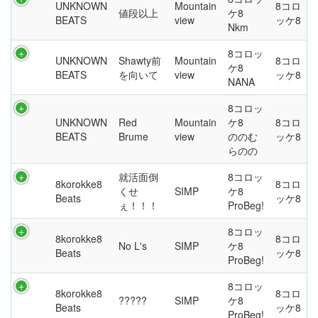
UNKNOWN
Mountain
8コロ
値段以上
ケ8
BEATS
view
ッケ8
Nkm
8コロッ
UNKNOWN
Shawty前
Mountain
8コロ
ケ8
BEATS
を向いて
view
ッケ8
NANA
8コロッ
UNKNOWN
Red
Mountain
ケ8
8コロ
BEATS
Brume
view
ののむ
ッケ8
らのの
就活面倒
8コロッ
8korokke8
8コロ
くせ
SIMP
ケ8
Beats
ッケ8
ぇ！！！
ProBeg!
8コロッ
8korokke8
8コロ
No L's
SIMP
ケ8
Beats
ッケ8
ProBeg!
8コロッ
8korokke8
8コロ
?????
SIMP
ケ8
Beats
ッケ8
ProBeg!