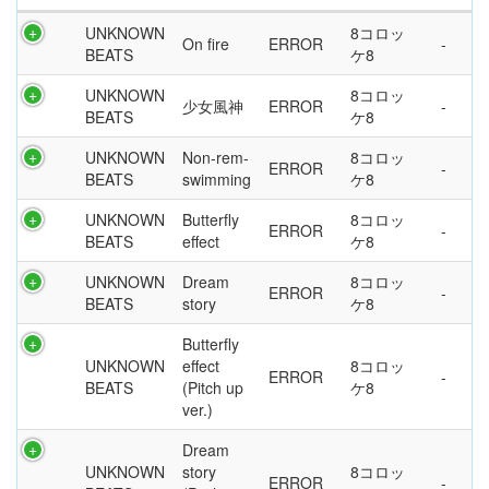
UNKNOWN
8コロッ
On fire
ERROR
BEATS
ケ8
UNKNOWN
8コロッ
少女風神
ERROR
BEATS
ケ8
UNKNOWN
Non-rem-
8コロッ
ERROR
BEATS
swimming
ケ8
UNKNOWN
Butterfly
8コロッ
ERROR
BEATS
effect
ケ8
UNKNOWN
Dream
8コロッ
ERROR
BEATS
story
ケ8
Butterfly
UNKNOWN
effect
8コロッ
ERROR
BEATS
(Pitch up
ケ8
ver.)
Dream
UNKNOWN
story
8コロッ
ERROR