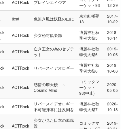
ck
ACTRock
プレインエイジア
ーケット93
12-29
東方紅楼夢
2017-
a
ticat
色無き風は妖怪の山に
13
10-22
ck
博麗神社秋
2018-
ACTRock
少女秘封倶楽部
a
季例大祭5
10-14
亡き王女の為のセプテ
博麗神社秋
2019-
ck
ACTRock
ット
季例大祭6
10-06
博麗神社秋
2019-
ck
ACTRock
リバースイデオロギー
季例大祭6
10-06
コミックマ
感情の摩天楼 ～
2020-
ck
ACTRock
ーケット
Cosmic Mind
05-05
98(中止)
リバースイデオロギー
博麗神社秋
2020-
ck
ACTRock
不可能弾幕には反則を
季例大祭7
10-18
少女が見た日本の原風
コミックマ
2019-
ck
ACTRock
景
ーケット97
12-31