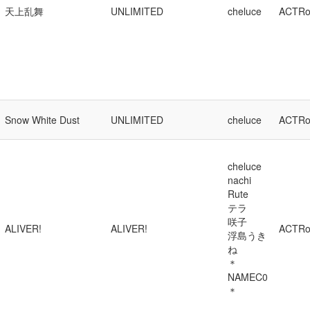
天上乱舞
UNLIMITED
cheluce
ACTRo
Snow White Dust
UNLIMITED
cheluce
ACTRo
cheluce
nachi
Rute
テラ
咲子
ALIVER!
ALIVER!
ACTRo
浮島うき
ね
＊
NAMEC0
＊