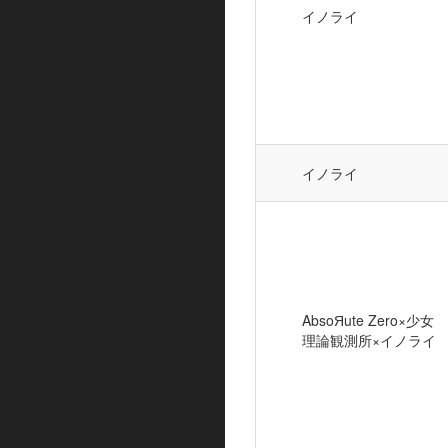
イノライ
イノライ
AbsoЯute Zero×少女
理論観測所×イノライ