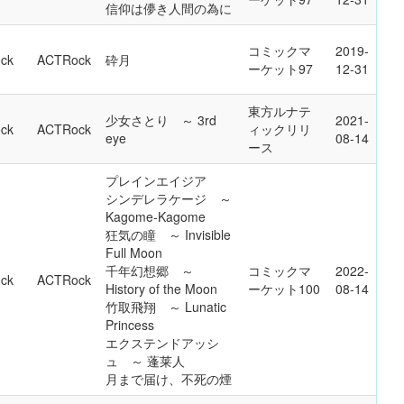
信仰は儚き人間の為に
コミックマ
2019-
ck
ACTRock
砕月
ーケット97
12-31
東方ルナテ
少女さとり ～ 3rd
2021-
ck
ACTRock
ィックリリ
eye
08-14
ース
プレインエイジア
シンデレラケージ ～
Kagome-Kagome
狂気の瞳 ～ Invisible
Full Moon
千年幻想郷 ～
コミックマ
2022-
ck
ACTRock
History of the Moon
ーケット100
08-14
竹取飛翔 ～ Lunatic
Princess
エクステンドアッシ
ュ ～ 蓬莱人
月まで届け、不死の煙