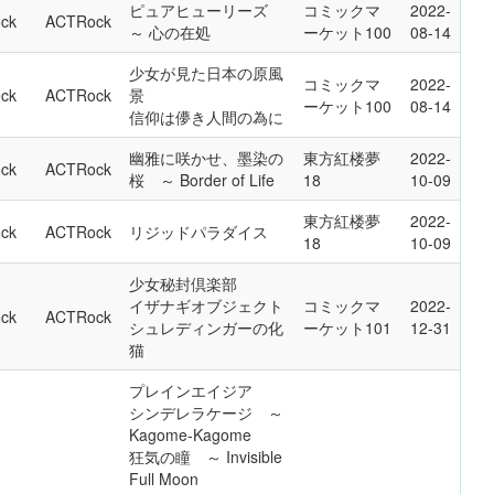
ピュアヒューリーズ
コミックマ
2022-
ck
ACTRock
～ 心の在処
ーケット100
08-14
少女が見た日本の原風
コミックマ
2022-
ck
ACTRock
景
ーケット100
08-14
信仰は儚き人間の為に
幽雅に咲かせ、墨染の
東方紅楼夢
2022-
ck
ACTRock
桜 ～ Border of Life
18
10-09
東方紅楼夢
2022-
ck
ACTRock
リジッドパラダイス
18
10-09
少女秘封倶楽部
イザナギオブジェクト
コミックマ
2022-
ck
ACTRock
シュレディンガーの化
ーケット101
12-31
猫
プレインエイジア
シンデレラケージ ～
Kagome-Kagome
狂気の瞳 ～ Invisible
Full Moon