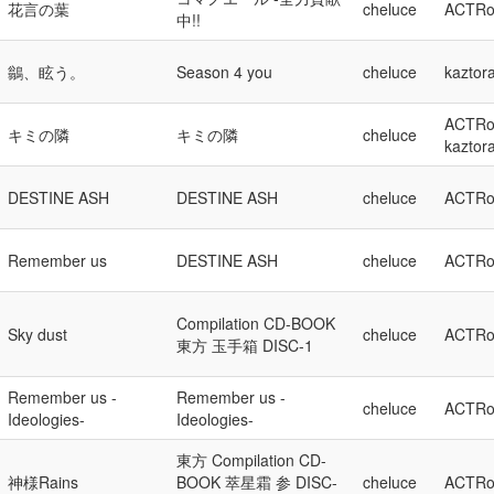
花言の葉
cheluce
ACTRo
中!!
鶲、眩う。
Season 4 you
cheluce
kaztor
ACTRo
キミの隣
キミの隣
cheluce
kaztor
DESTINE ASH
DESTINE ASH
cheluce
ACTRo
Remember us
DESTINE ASH
cheluce
ACTRo
Compilation CD-BOOK
Sky dust
cheluce
ACTRo
東方 玉手箱 DISC-1
Remember us -
Remember us -
cheluce
ACTRo
Ideologies-
Ideologies-
東方 Compilation CD-
神様Rains
BOOK 萃星霜 参 DISC-
cheluce
ACTRo