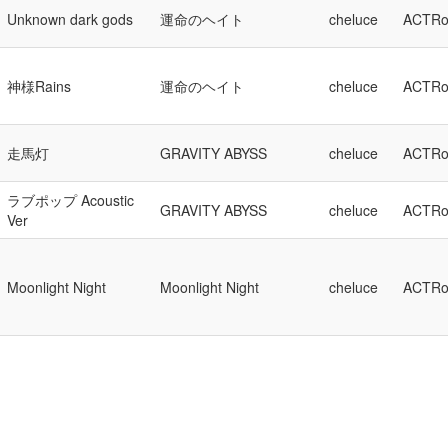
Unknown dark gods
運命のヘイト
cheluce
ACTRo
神様Rains
運命のヘイト
cheluce
ACTRo
走馬灯
GRAVITY ABYSS
cheluce
ACTRo
ラブポップ Acoustic
GRAVITY ABYSS
cheluce
ACTRo
Ver
Moonlight Night
Moonlight Night
cheluce
ACTRo