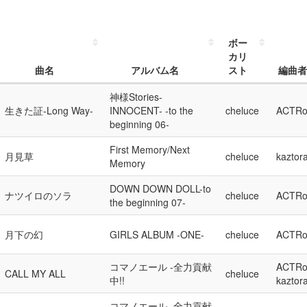
ボー
カリ
曲名
アルバム名
スト
編曲者
神様Stories-
生きた証-Long Way-
INNOCENT- -to the
cheluce
ACTRo
beginning 06-
First Memory/Next
月見草
cheluce
kaztor
Memory
DOWN DOWN DOLL-to
ナツイロのソラ
cheluce
ACTRo
the beginning 07-
月下の幻
GIRLS ALBUM -ONE-
cheluce
ACTRo
コマノエール -全力貢献
ACTRo
CALL MY ALL
cheluce
中!!
kaztor
コマノエール -全力貢献