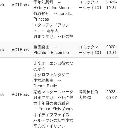
千年幻想郷 ～
コミックマ
2022-
ck
ACTRock
History of the Moon
ーケット101
12-31
竹取飛翔 ～ Lunatic
Princess
エクステンドアッシ
ュ ～ 蓬莱人
月まで届け、不死の煙
幽霊楽団 ～
コミックマ
2022-
ck
ACTRock
Phantom Ensemble
ーケット101
12-31
U.N.オーエンは彼女な
のか？
ネクロファンタジア
少女綺想曲 ～
Dream Battle
恋色マスタースパーク
博麗神社例
2023-
ck
ACTRock
月まで届け、不死の煙
大祭20
05-07
六十年目の東方裁判
～ Fate of Sixty Years
ネイティブフェイス
ハルトマンの妖怪少女
平安のエイリアン