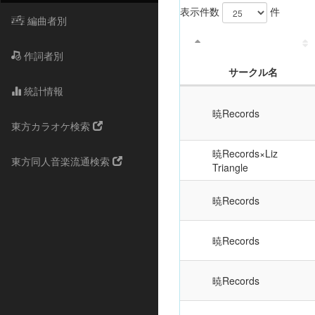
表示件数
件
編曲者別
作詞者別
サークル名
統計情報
暁Records
東方カラオケ検索
暁Records×Liz
東方同人音楽流通検索
Triangle
暁Records
暁Records
暁Records