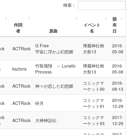
検索：
頒
作詞
イベント
布
者
原曲
名
日
G Free
博麗神社例
2016-
ck
ACTRock
宇宙に浮かぶ幻想郷
大祭13
05-08
竹取飛翔 ～ Lunatic
博麗神社例
2016-
a
kaztora
Princess
大祭13
05-08
コミックマ
2016-
ck
ACTRock
神々が恋した幻想郷
ーケット90
08-13
コミックマ
2016-
ck
ACTRock
砕月
ーケット91
12-29
ck
コミックマ
2017-
ACTRock
大神神話伝
a
ーケット93
12-29
コミックマ
2017-