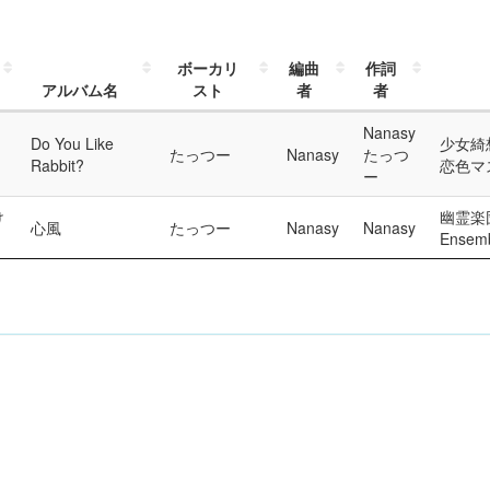
ボーカリ
編曲
作詞
アルバム名
スト
者
者
Nanasy
Do You Like
少女綺想
たっつー
Nanasy
たっつ
Rabbit?
恋色マ
ー
け
幽霊楽団
心風
たっつー
Nanasy
Nanasy
Ensem