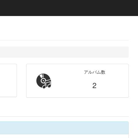
アルバム数
2