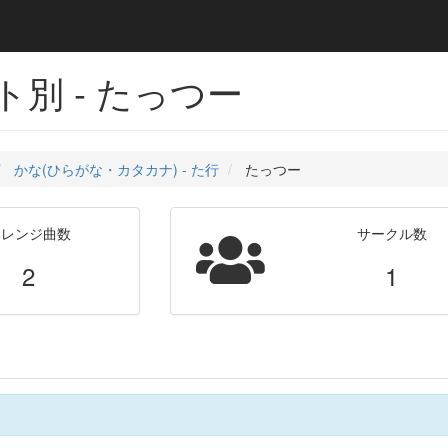
別 - たっつー
かな(ひらがな・カタカナ) - た行
たっつー
アレンジ曲数
サークル数
2
1