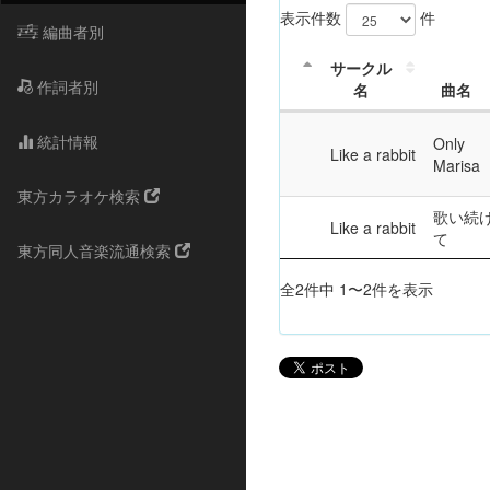
表示件数
件
編曲者別
サークル
作詞者別
名
曲名
統計情報
Only
Like a rabbit
Marisa
東方カラオケ検索
歌い続
Like a rabbit
て
東方同人音楽流通検索
全2件中 1〜2件を表示