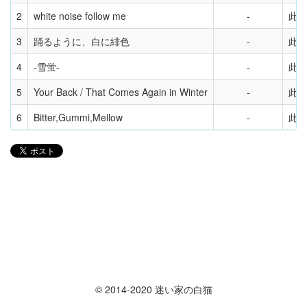
2
white noise follow me
此
3
踊るように、白に緋色
此
4
-雪蛍-
此
5
Your Back / That Comes Again in Winter
此
6
Bitter,Gummi,Mellow
此
© 2014-2020 迷い家の白猫