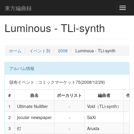
東方編曲録
Toggl
naviga
Luminous - TLi-synth
ホーム
イベント別
2008
Luminous - TLi-synth
アルバム情報
頒布イベント : コミックマーケット75(2008/12/29)
#
曲名
ボーカリスト
編曲者
作
1
Ultimate Nullifier
Void（TLi-synth）
2
jocular newspaper
SaXi
3
灯
Arusta