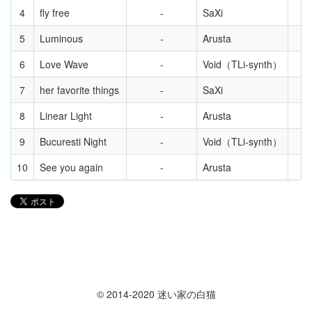
4
fly free
SaXi
5
Luminous
Arusta
6
Love Wave
Void（TLi-synth）
7
her favorite things
SaXi
8
Linear Light
Arusta
9
Bucuresti Night
Void（TLi-synth）
10
See you again
Arusta
© 2014-2020 迷い家の白猫