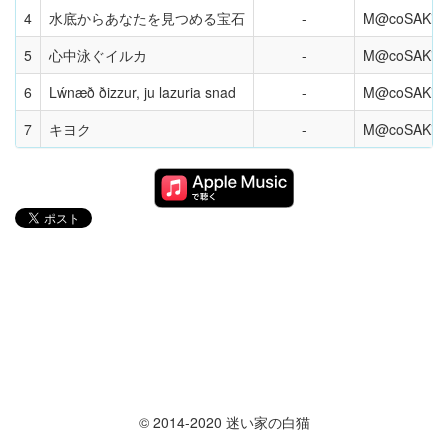
4
水底からあなたを見つめる宝石
M@coSAKi
5
心中泳ぐイルカ
M@coSAKi
6
Lẃnæð ðizzur, ju lazuria snad
M@coSAKi
7
キヨク
M@coSAKi
© 2014-2020 迷い家の白猫