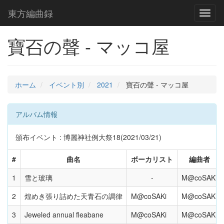
東方編曲録
Toggl
naviga
寶䂖の聲 - マッコ屋
ホーム
イベント別
2021
寶䂖の聲 - マッコ屋
アルバム情報
頒布イベント : 博麗神社例大祭18(2021/03/21)
#
曲名
ボーカリスト
編曲者
1
雪と玻璃
M@coSAKi
2
煌めき張り詰めた天青石の調律
M@coSAKi
M@coSAKi
3
Jeweled annual fleabane
M@coSAKi
M@coSAKi