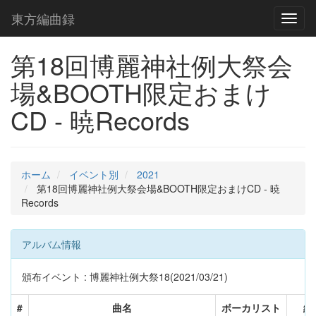
東方編曲録
Toggl
naviga
第18回博麗神社例大祭会
場&BOOTH限定おまけ
CD - 暁Records
ホーム
イベント別
2021
第18回博麗神社例大祭会場&BOOTH限定おまけCD - 暁
Records
アルバム情報
頒布イベント : 博麗神社例大祭18(2021/03/21)
#
曲名
ボーカリスト
編