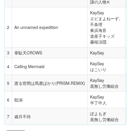
謎の人物Ｋ
KaySay
エビまよねーず。
不条理
2
An unnamed expedition
奏浜海音
道産子キッズ
霧桜涼隠
3
韋駄天CROWS
KaySay
KaySay
4
Calling Mermaid
はこいり
KaySay
5
渡る世間は馬鹿ばかり(PRISM.REMIX)
底無し労働組合
KaySay
6
耽溺
半丁中人
ぽよもぎ
7
歳月不待
底無し労働組合