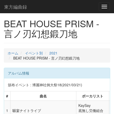
東方編曲録
Toggl
naviga
BEAT HOUSE PRISM -
言ノ刃幻想鍛刀地
ホーム
イベント別
2021
BEAT HOUSE PRISM - 言ノ刃幻想鍛刀地
アルバム情報
頒布イベント : 博麗神社例大祭18(2021/03/21)
#
曲名
ボーカリスト
KaySay
1
騒宴ナイトライブ
底無し労働組合