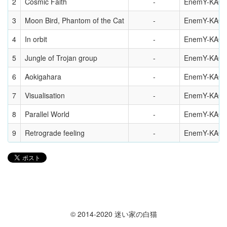
2
Cosmic Faith
EnemY-KAO
3
Moon Bird, Phantom of the Cat
EnemY-KAO
4
In orbit
EnemY-KAO
5
Jungle of Trojan group
EnemY-KAO
6
Aokigahara
EnemY-KAO
7
Visualisation
EnemY-KAO
8
Parallel World
EnemY-KAO
9
Retrograde feeling
EnemY-KAO
© 2014-2020 迷い家の白猫